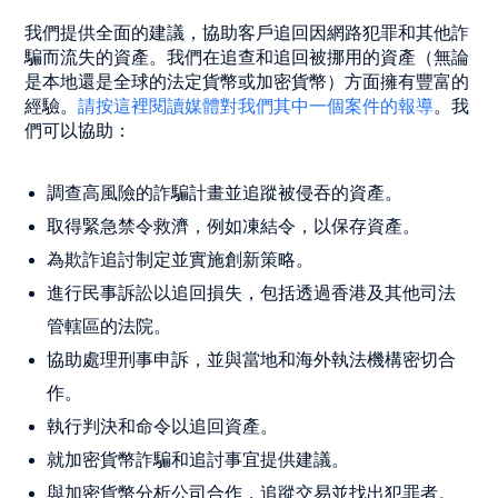
我們提供全面的建議，協助客戶追回因網路犯罪和其他詐
騙而流失的資產。我們在追查和追回被挪用的資產（無論
是本地還是全球的法定貨幣或加密貨幣）方面擁有豐富的
經驗。
請按這裡閱讀媒體對我們其中一個案件的報導
。我
們可以協助：
調查高風險的詐騙計畫並追蹤被侵吞的資產。
取得緊急禁令救濟，例如凍結令，以保存資產。
為欺詐追討制定並實施創新策略。
進行民事訴訟以追回損失，包括透過香港及其他司法
管轄區的法院。
協助處理刑事申訴，並與當地和海外執法機構密切合
作。
執行判決和命令以追回資產。
就加密貨幣詐騙和追討事宜提供建議。
與加密貨幣分析公司合作，追蹤交易並找出犯罪者。