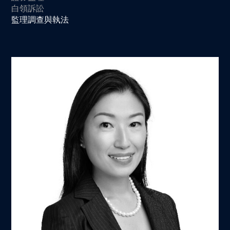
白領訴訟
監理調查與執法