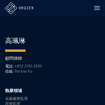
高珮琳
顧問律師
電話
:
+852 2150 2950
信箱
:
Perline Ko
執業領域
金融服務監理
證券監理