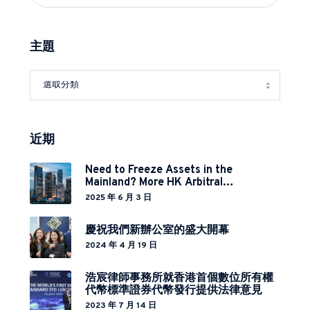
主題
近期
Need to Freeze Assets in the
Mainland? More HK Arbitral
Institutions Now Covered Under
2025 年 6 月 3 日
Cross-Border Relief Arrangement
慶祝我們新辦公室的盛大開幕
2024 年 4 月 19 日
浩宸律師事務所就香港首個數位所有權
代幣標準證券代幣發行提供法律意見
2023 年 7 月 14 日