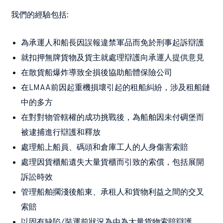
我們的經驗包括:
為承運人和船長因誤報違禁軍品而免於刑事起訴辯護
就扣押無牌貨物及貨主就處理辯護向承運人提供意見
在散貨船爆炸導致全損後協助船體保險公司
在LMAA前因起重機損壞引起的租船糾紛，涉及租船鏈
中的多方
在對對物管轄權的成功挑戰後，為船舶因未付碉堡而
被逮捕進行辯護和釋放
處理船上船員、碼頭和倉庫工人的人身傷害索賠
處理因貨櫃船遺失大量貨櫃而引致的索償，包括展開
訴訟時效
管理船舶擱淺後船東、承租人和貨物利益之間的交叉
索賠
以固有缺陷/裝運前狀況為由為大量貨物索賠辯護